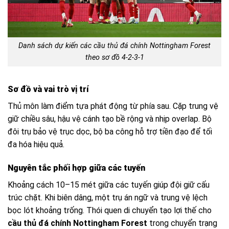
Danh sách dự kiến các cầu thủ đá chính Nottingham Forest
theo sơ đồ 4-2-3-1
Sơ đồ và vai trò vị trí
Thủ môn làm điểm tựa phát động từ phía sau. Cặp trung vệ
giữ chiều sâu, hậu vệ cánh tạo bề rộng và nhịp overlap. Bộ
đôi trụ bảo vệ trục dọc, bộ ba công hỗ trợ tiền đạo để tối
đa hóa hiệu quả.
Nguyên tắc phối hợp giữa các tuyến
Khoảng cách 10–15 mét giữa các tuyến giúp đội giữ cấu
trúc chặt. Khi biên dâng, một trụ án ngữ và trung vệ lệch
bọc lót khoảng trống. Thói quen di chuyển tạo lợi thế cho
cầu thủ đá chính Nottingham Forest
trong chuyển trạng