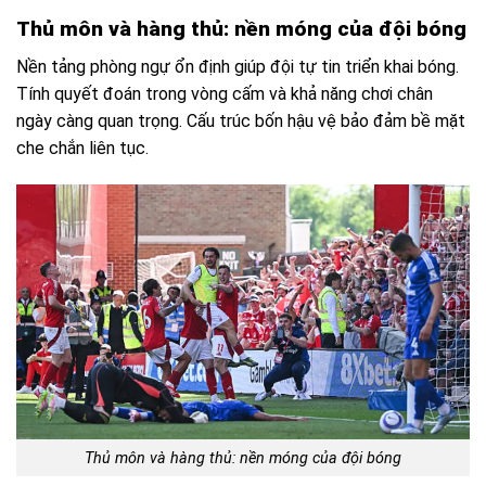
Thủ môn và hàng thủ: nền móng của đội bóng
Nền tảng phòng ngự ổn định giúp đội tự tin triển khai bóng.
Tính quyết đoán trong vòng cấm và khả năng chơi chân
ngày càng quan trọng. Cấu trúc bốn hậu vệ bảo đảm bề mặt
che chắn liên tục.
Thủ môn và hàng thủ: nền móng của đội bóng