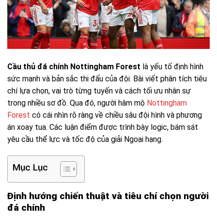
Cầu thủ đá chính Nottingham Forest
là yếu tố định hình
sức mạnh và bản sắc thi đấu của đội. Bài viết phân tích tiêu
chí lựa chọn, vai trò từng tuyến và cách tối ưu nhân sự
trong nhiều sơ đồ. Qua đó, người hâm mộ
Nottingham
Forest
có cái nhìn rõ ràng về chiều sâu đội hình và phương
án xoay tua. Các luận điểm được trình bày logic, bám sát
yêu cầu thể lực và tốc độ của giải Ngoại hạng.
Mục Lục
Định hướng chiến thuật và tiêu chí chọn người
đá chính