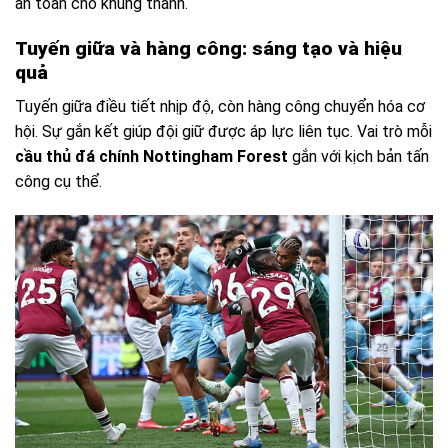
an toàn cho khung thành.
Tuyến giữa và hàng công: sáng tạo và hiệu
quả
Tuyến giữa điều tiết nhịp độ, còn hàng công chuyển hóa cơ
hội. Sự gắn kết giúp đội giữ được áp lực liên tục. Vai trò mỗi
cầu thủ đá chính Nottingham Forest
gắn với kịch bản tấn
công cụ thể.