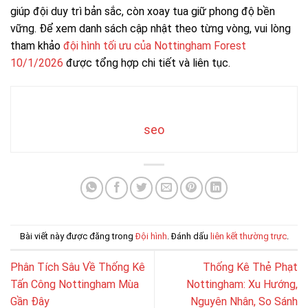
giúp đội duy trì bản sắc, còn xoay tua giữ phong độ bền
vững. Để xem danh sách cập nhật theo từng vòng, vui lòng
tham khảo
đội hình tối ưu của Nottingham Forest
10/1/2026
được tổng hợp chi tiết và liên tục.
seo
Bài viết này được đăng trong
Đội hình
. Đánh dấu
liên kết thường trực
.
Phân Tích Sâu Về Thống Kê
Thống Kê Thẻ Phạt
Tấn Công Nottingham Mùa
Nottingham: Xu Hướng,
Gần Đây
Nguyên Nhân, So Sánh