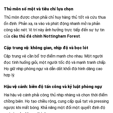
Thủ môn số một và tiêu chí lựa chọn
Thủ môn được chọn phải chỉ huy hàng thủ tốt và cứu thua
ổn định. Phản xạ, ra vào và phát động nhanh mở ra phản
công sắc nét. Vị trí này ảnh hưởng trực tiếp đến sự tự tin
của
cầu thủ đá chính Nottingham Forest
.
Cặp trung vệ: không gian, nhịp độ và bọc lót
Cặp trung vệ cần bổ trợ điểm mạnh cho nhau. Một người
đọc tình huống giỏi, một người tốc độ và mạnh tranh chấp.
Họ giữ nhịp phòng ngự và dẫn dắt khối đội hình dâng cao
hợp lý.
Hậu vệ cánh: biên độ tấn công và kỷ luật phòng ngự
Hai hậu vệ cánh phải công thủ nhịp nhàng và chọn thời điểm
chồng biên. Họ tạo chiều rộng, cung cấp quả tạt và pressing
ngược khi mất bóng. Khả năng một đối một quyết định độ