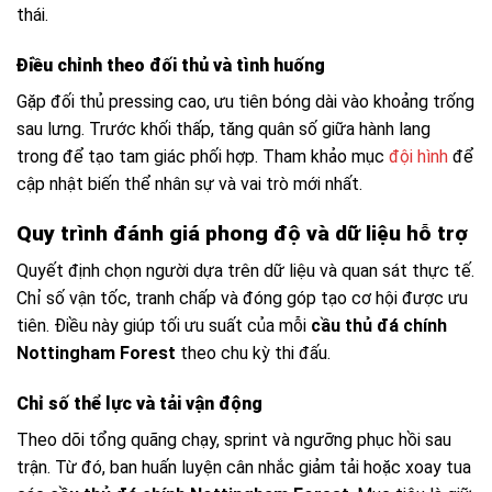
thái.
Điều chỉnh theo đối thủ và tình huống
Gặp đối thủ pressing cao, ưu tiên bóng dài vào khoảng trống
sau lưng. Trước khối thấp, tăng quân số giữa hành lang
trong để tạo tam giác phối hợp. Tham khảo mục
đội hình
để
cập nhật biến thể nhân sự và vai trò mới nhất.
Quy trình đánh giá phong độ và dữ liệu hỗ trợ
Quyết định chọn người dựa trên dữ liệu và quan sát thực tế.
Chỉ số vận tốc, tranh chấp và đóng góp tạo cơ hội được ưu
tiên. Điều này giúp tối ưu suất của mỗi
cầu thủ đá chính
Nottingham Forest
theo chu kỳ thi đấu.
Chỉ số thể lực và tải vận động
Theo dõi tổng quãng chạy, sprint và ngưỡng phục hồi sau
trận. Từ đó, ban huấn luyện cân nhắc giảm tải hoặc xoay tua