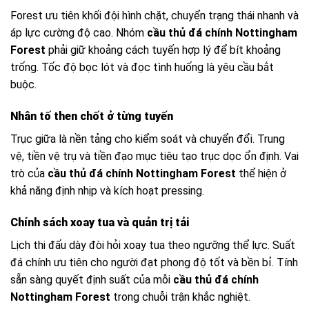
Forest ưu tiên khối đội hình chặt, chuyển trạng thái nhanh và
áp lực cường độ cao. Nhóm
cầu thủ đá chính Nottingham
Forest
phải giữ khoảng cách tuyến hợp lý để bít khoảng
trống. Tốc độ bọc lót và đọc tình huống là yêu cầu bắt
buộc.
Nhân tố then chốt ở từng tuyến
Trục giữa là nền tảng cho kiểm soát và chuyển đổi. Trung
vệ, tiền vệ trụ và tiền đạo mục tiêu tạo trục dọc ổn định. Vai
trò của
cầu thủ đá chính Nottingham Forest
thể hiện ở
khả năng định nhịp và kích hoạt pressing.
Chính sách xoay tua và quản trị tải
Lịch thi đấu dày đòi hỏi xoay tua theo ngưỡng thể lực. Suất
đá chính ưu tiên cho người đạt phong độ tốt và bền bỉ. Tính
sẵn sàng quyết định suất của mỗi
cầu thủ đá chính
Nottingham Forest
trong chuỗi trận khắc nghiệt.