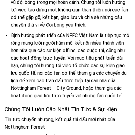
vũ đội bóng trong mọi hoàn cảnh. Chúng tôi luôn hướng
tới việc tạo dựng một không gian thân thiện, nơi các fan
có thể gặp gỡ, kết bạn, giao lưu và chia sẻ những câu
chuyện thú vị về đội bóng yêu thích.
Định hướng phát triển của NFFC Việt Nam là tiếp tục mở
rộng mạng lưới người hâm mộ, kết nối nhiều thành viên
hơn nữa qua các sự kiện offline, các cuộc thi, cũng như
các hoạt động trực tuyến. Với mục tiêu phát triển dài
hạn, chúng tôi hướng tới việc tổ chức các sự kiện giao
lưu quốc tế, nơi các fan có thể tham gia các chuyến du
lịch để xem các trận đấu trực tiếp tại sân nhà của
Nottingham Forest – City Ground, hoặc tham gia các
hoạt động giao lưu trực tuyến với những fan quốc tế.
Chúng Tôi Luôn Cập Nhật Tin Tức & Sự Kiện
Tin tức chuyển nhượng, kết quả thi đấu mới nhất của
Nottingham Forest