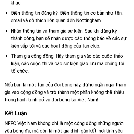
khác.
Điền thông tin đăng ký: Điền thông tin cơ bản như tên,
email và sở thích liên quan đến Nottingham.
Nhận thông tin và tham gia sự kiện: Sau khi đăng ký
thành công, bạn sẽ nhận được các thông báo về các sự
kiện sắp tới và các hoạt động của fan club.
Tham gia cộng đồng: Hãy tham gia vào các cuộc thảo
luận, các cuộc thi và các sự kiện giao lưu mà chúng tôi
tổ chức.
Nếu bạn là một fan của đội bóng này, đừng ngần ngại tham
gia vào cộng đồng và trở thành một phần không thể thiếu
trong hành trình cổ vũ đội bóng tại Việt Nam!
Kết Luận
NFFC Việt Nam không chỉ là một cộng đồng những người
yêu bóng đá, mà còn là một gia đình gắn kết, nơi tình yêu