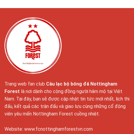
Trang web fan club
Câu lạc bộ bóng đá Nottingham
Forest
là nơi dành cho cộng đồng người hâm mộ tại Việt
Nam. Tại đây, bạn sẽ được cập nhật tin tức mới nhất, lịch thi
đấu, kết quả các trận đấu và giao lưu cùng những cổ động
viên yêu mến Nottingham Forest cuồng nhiệt.
Website: www.fcnottinghamforestvn.com