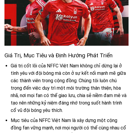
Giá Trị, Mục Tiêu và Định Hướng Phát Triển
Giá trị cốt lõi của NFFC Việt Nam không chỉ dừng lại ở
tình yêu với đội bóng mà còn ở sự kết nối mạnh mẽ giữa
các thành viên trong cộng đồng. Chúng tôi luôn chú
trọng đến việc duy trì một môi trường thân thiện, hòa
nhã, nơi mọi fan có thể giao lưu, chia sẻ niềm đam mê và
tạo nên những kỷ niệm đáng nhớ trong suốt hành trình
cổ vũ đội bóng yêu thích.
Mục tiêu của NFFC Việt Nam là xây dựng một cộng
đồng fan vững mạnh, nơi mọi người có thể cùng nhau cổ