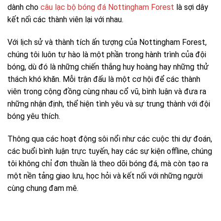
dành cho
câu lạc bộ bóng đá Nottingham Forest
là sợi dây
kết nối các thành viên lại với nhau.
Với lịch sử và thành tích ấn tượng của Nottingham Forest,
chúng tôi luôn tự hào là một phần trong hành trình của đội
bóng, dù đó là những chiến thắng huy hoàng hay những thử
thách khó khăn. Mỗi trận đấu là một cơ hội để các thành
viên trong cộng đồng cùng nhau cổ vũ, bình luận và đưa ra
những nhận định, thể hiện tình yêu và sự trung thành với đội
bóng yêu thích.
Thông qua các hoạt động sôi nổi như các cuộc thi dự đoán,
các buổi bình luận trực tuyến, hay các sự kiện offline, chúng
tôi không chỉ đơn thuần là theo dõi bóng đá, mà còn tạo ra
một nền tảng giao lưu, học hỏi và kết nối với những người
cùng chung đam mê.