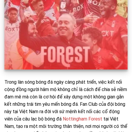
Trong làn sóng bóng đá ngày càng phát triển, việc kết nối
cộng đồng người hâm mộ không chỉ là cách để chia sẻ niềm
đam mê mà còn là cơ hội để xây dựng một không gian gắn
kết những trái tim yêu mến bóng đá. Fan Club của đội bóng
này tại Việt Nam ra đời với sứ mệnh kết nối các cổ động
viên của câu lạc bộ bóng đá
Nottingham Forest
tại Việt
Nam, tạo ra một môi trường thân thiện, nơi mọi người có thể