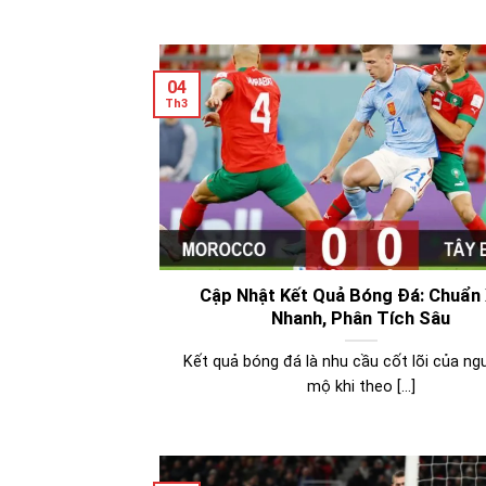
04
Th3
Cập Nhật Kết Quả Bóng Đá: Chuẩn
Nhanh, Phân Tích Sâu
Kết quả bóng đá là nhu cầu cốt lõi của n
mộ khi theo [...]