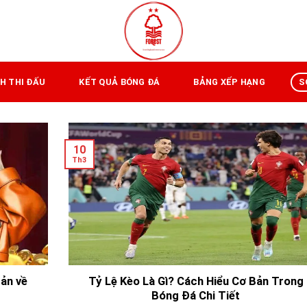
CH THI ĐẤU
KẾT QUẢ BÓNG ĐÁ
BẢNG XẾP HẠNG
S
10
Th3
bản về
Tỷ Lệ Kèo Là Gì? Cách Hiểu Cơ Bản Trong
Bóng Đá Chi Tiết