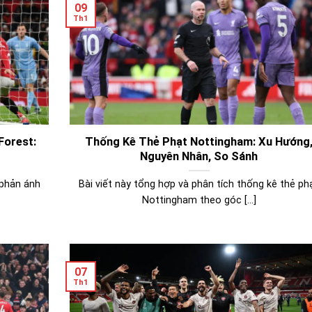
09
Th1
Forest:
Thống Kê Thẻ Phạt Nottingham: Xu Hướng
Nguyên Nhân, So Sánh
 phản ánh
Bài viết này tổng hợp và phân tích thống kê thẻ ph
Nottingham theo góc [...]
07
Th1