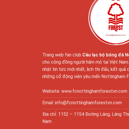
Trang web fan club
Câu lạc bộ bóng đá 
cho cộng đồng người hâm mộ tại Việt Nam.
nhật tin tức mới nhất, lịch thi đấu, kết quả
những cổ động viên yêu mến Nottingham Fo
Website: www.fcnottinghamforestvn.com
Email:
info@fcnottinghamforestvn.com
Địa chỉ: 1152 – 1154 Đường Láng, Láng Thư
Nam